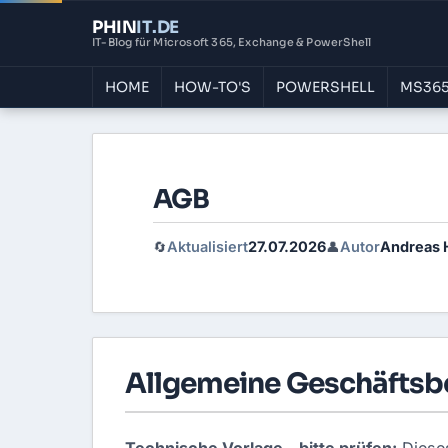
PHIN
IT
.DE
IT-Blog für Microsoft 365, Exchange & PowerShell
HOME
HOW-TO'S
POWERSHELL
MS365
AGB
Aktualisiert
27.07.2026
Autor
Andreas 
🔄
👤
Allgemeine Geschäfts
Technische Vorlage – bitte prüfen:
Dieses