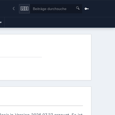
🔍
🔑
🇺🇸
☾
▾
asis
in Version 2026.07.27 erzeugt. Es ist