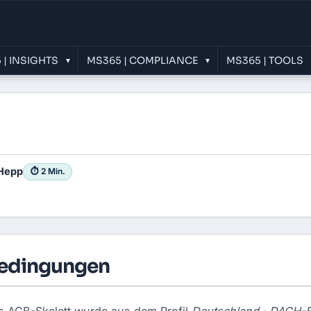
 | INSIGHTS
MS365 | COMPLIANCE
MS365 | TOOLS
▾
▾
Hepp
⏱ 2 Min.
bedingungen
 AGB-Skelett wurde aus dem Profil
Deutschland · DACH-B