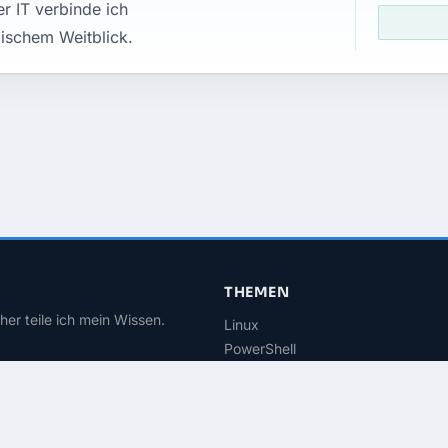
r IT verbinde ich
ischem Weitblick.
THEMEN
her teile ich mein Wissen.
Linux
PowerShell
Microsoft 365