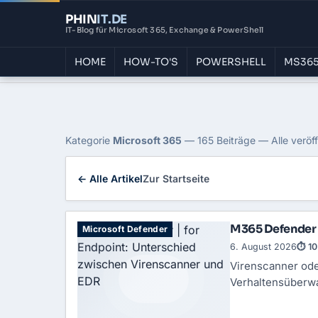
PHIN
IT
.DE
IT-Blog für Microsoft 365, Exchange & PowerShell
HOME
HOW-TO'S
POWERSHELL
MS365
Home
›
Blog
›
Microsoft 365
Kategorie: Microsoft 
Kategorie
Microsoft 365
— 165 Beiträge — Alle veröf
← Alle Artikel
Zur Startseite
M365 Defender |
Microsoft Defender
6. August 2026
⏱ 10
Virenscanner ode
Verhaltensüberwa