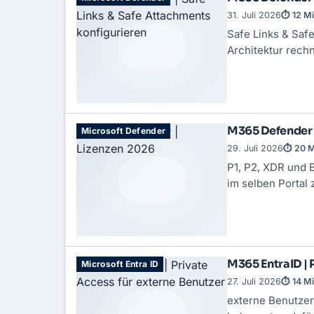
31. Juli 2026
⏱ 12 Mi
Safe Links & Safe
Architektur rechn
M365 Defender 
Microsoft Defender
29. Juli 2026
⏱ 20 M
P1, P2, XDR und 
im selben Portal
M365 EntraID | 
Microsoft Entra ID
27. Juli 2026
⏱ 14 Mi
externe Benutzer: