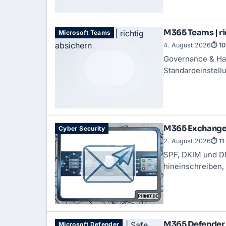
M365 Teams | ri
Microsoft Teams
4. August 2026
⏱ 10
Governance & Har
Standardeinstell
M365 Exchange 
Cyber Security
2. August 2026
⏱ 11
SPF
,
DKIM
und
D
hineinschreiben,
M365 Defender |
Microsoft Defender