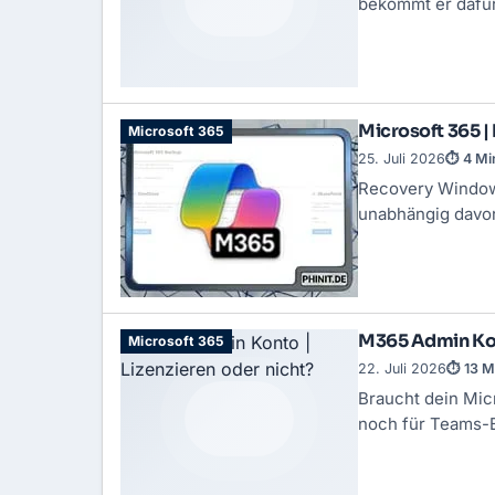
bekommt er dafür
Microsoft 365 
Microsoft 365
25. Juli 2026
⏱ 4 Mi
Recovery Window 
unabhängig davon,
M365 Admin Kont
Microsoft 365
22. Juli 2026
⏱ 13 M
Braucht dein Mic
noch für Teams-