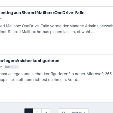
eeting aus Shared Mailbox: OneDrive-Falle
n.
ed Mailbox: OneDrive-Falle vermeidenManche Admins bezweif
einer Shared Mailbox heraus planen lassen, obwohl …
anlegen & sicher konfigurieren
in.
[UPDATE]
nant
anlegen und sicher konfigurierenEin neuer Microsoft 365 
gnup.microsoft.com richtest du ihn ein. Vor d…
1
2
3
…
17
Weiter →