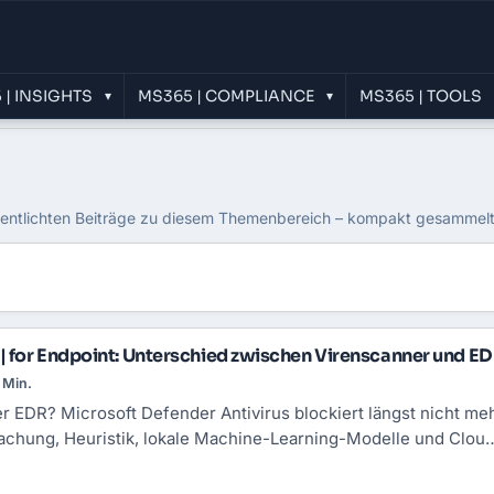
 | INSIGHTS
MS365 | COMPLIANCE
MS365 | TOOLS
▾
▾
365
fentlichten Beiträge zu diesem Themenbereich – kompakt gesammelt u
 for Endpoint: Unterschied zwischen Virenscanner und E
 Min.
r EDR? Microsoft Defender Antivirus blockiert längst nicht me
chung, Heuristik, lokale Machine-Learning-Modelle und Clou