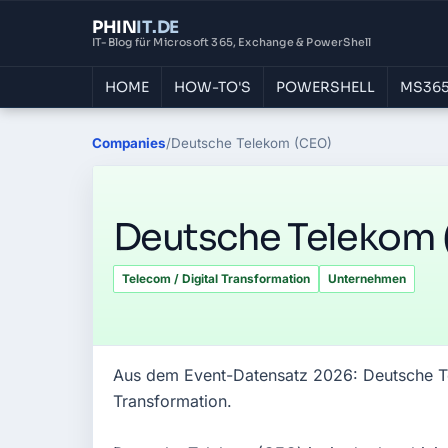
PHIN
IT
.DE
IT-Blog für Microsoft 365, Exchange & PowerShell
HOME
HOW-TO'S
POWERSHELL
MS365
Companies
/
Deutsche Telekom (CEO)
Deutsche Telekom 
Telecom / Digital Transformation
Unternehmen
Aus dem Event-Datensatz 2026: Deutsche T
Transformation.