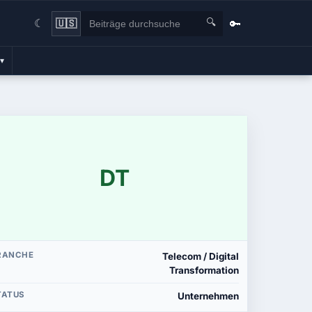
🔍
🔑
🇺🇸
☾
▾
DT
RANCHE
Telecom / Digital
Transformation
TATUS
Unternehmen