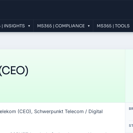
 | INSIGHTS
MS365 | COMPLIANCE
MS365 | TOOLS
▾
▾
(CEO)
B
elekom (CEO), Schwerpunkt Telecom / Digital
S