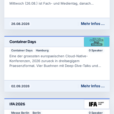
Mittwoch (26.08.) ist Fach- und Medientag, danach
Publikumstage bis Sonntag. Vorgelagert ist die
Entwicklerkonferenz gamescom dev (ehem. devcom,
23.-25.08.) sowie die Opening Night Live. Themen sind
Spiele, Gaming-Hardware, VR/AR und Plattform-
Mehr Infos …
26.08.2026
Technologien.
Container Days
Container Days
Hamburg
0 Speaker
Eine der groessten europaeischen Cloud-Native-
Konferenzen, 2026 zurueck in dreitaegigem
Praesenzformat. Vier Buehnen mit Deep-Dive-Talks und
Hands-on-Sessions zu Kubernetes, Containern, DevOps,
Cloud Native, Platform Engineering und GitOps;
ergaenzend ein Co-located Event zum Model Context
Protocol (MCP). Praktiker-orientierte Zielgruppe aus
Mehr Infos …
02.09.2026
Engineering und
IFA 2026
Messe Berlin
Berlin
0 Speaker