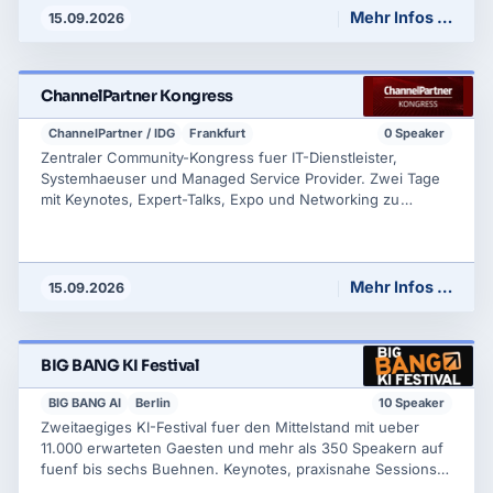
User Groups und Sponsoren.
Mehr Infos …
15.09.2026
ChannelPartner Kongress
ChannelPartner / IDG
Frankfurt
0 Speaker
Zentraler Community-Kongress fuer IT-Dienstleister,
Systemhaeuser und Managed Service Provider. Zwei Tage
mit Keynotes, Expert-Talks, Expo und Networking zu
Geschaeftsmodell-Weiterentwicklung, Wachstum, KI,
Cybersecurity und Plattform-Services. CIOs geben Einblick
in ihre IT-Roadmaps; getragen von den Foundry-
Medienmarken (CIO, CSO, ChannelPartner).
Mehr Infos …
15.09.2026
BIG BANG KI Festival
BIG BANG AI
Berlin
10 Speaker
Zweitaegiges KI-Festival fuer den Mittelstand mit ueber
11.000 erwarteten Gaesten und mehr als 350 Speakern auf
fuenf bis sechs Buehnen. Keynotes, praxisnahe Sessions
und Masterclasses zu KI, Digitalisierung und digitalen