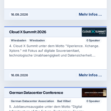
Geschaeftsmodellen; Teilnehmende koennen ein "Fit for
KI"-Zertifikat erwerben. Festival-Setting mit Streetfood und
Networking.
Mehr Infos …
16.09.2026
Cloud X Summit 2026
Wiesbaden
Wiesbaden
0 Speaker
4. Cloud X Summit unter dem Motto "Xperience. Xchange.
Xplore." mit Fokus auf digitale Souveraenitaet,
technologische Unabhaengigkeit und Datensicherheit.
Keynotes und praxisnahe Breakout-Sessions fuer IT-
Entscheider; am Vortag (16.09.) ein exklusiver Partner
Summit by Schwarz Digits. Teilnahme nach
Registrierung/Qualifizierung. Hinweis Partner Summit am 16.
Mehr Infos …
16.09.2026
German Datacenter Conference
German Datacenter Association
Bad Vilbel
0 Speaker
5. Jubilaeumsausgabe unter dem Motto "Digital