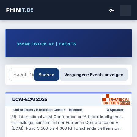
PHIN
IT
.DE
🔑
365NETWORK.DE | EVENTS
Vergangene Events anzeigen
Suchen
IJCAI-ECAI 2026
Uni Bremen / Exhibition Center
Bremen
0 Speaker
35. International Joint Conference on Artificial Intelligence,
erstmals gemeinsam mit der European Conference on AI
(ECAI). Rund 3.500 bis 4.000 KI-Forschende treffen sich
fuer Keynotes, Fachsessions, Special Tracks (u.a. Human-