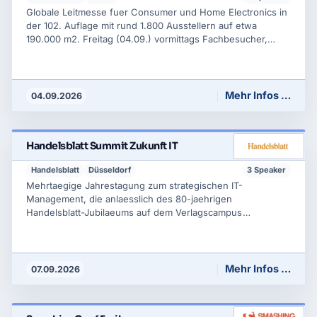
Globale Leitmesse fuer Consumer und Home Electronics in
der 102. Auflage mit rund 1.800 Ausstellern auf etwa
190.000 m2. Freitag (04.09.) vormittags Fachbesucher,
danach fuer Privatbesucher geoeffnet. Schwerpunkte sind
Unterhaltungselektronik, Haushaltsgeraete, Smart Home, KI
im Alltag, Robotik und Gaming, ergaenzt um die IFA
Innovation Awards.
Mehr Infos …
04.09.2026
Handelsblatt Summit Zukunft IT
Handelsblatt
Düsseldorf
3 Speaker
Mehrtaegige Jahrestagung zum strategischen IT-
Management, die anlaesslich des 80-jaehrigen
Handelsblatt-Jubilaeums auf dem Verlagscampus
stattfindet. Themen sind IT-Strategie, Digitalpolitik, CIO-
Leadership, agentische KI und Cybersecurity. Sprecher sind
u.a. CIOs und CISOs grosser Konzerne sowie Vertreter aus
Politik und Wissenschaft.
Mehr Infos …
07.09.2026