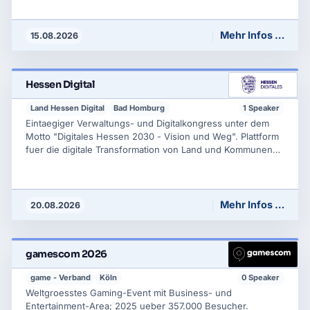
centered AI, AI for Social Good, AI and Health, AI and
Robotics), Tutorials und eine Ausstellung. Akademisch
gepraegtes Spitzenforsc
Mehr Infos …
15.08.2026
Hessen Digital
Land Hessen Digital
Bad Homburg
1 Speaker
Eintaegiger Verwaltungs- und Digitalkongress unter dem
Motto "Digitales Hessen 2030 - Vision und Weg". Plattform
fuer die digitale Transformation von Land und Kommunen
mit Schwerpunkten digitale Verwaltung, Kuenstliche
Intelligenz, smarte Staedte und Regionen sowie digitale
Souveraenitaet. Mit Fachvortraegen, Diskussionsrunden
und begleitender Ausstellung.
Mehr Infos …
20.08.2026
gamescom 2026
game - Verband
Köln
0 Speaker
Weltgroesstes Gaming-Event mit Business- und
Entertainment-Area; 2025 ueber 357.000 Besucher.