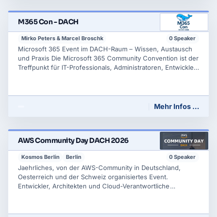
M365 Con - DACH
Mirko Peters & Marcel Broschk
0 Speaker
Microsoft 365 Event im DACH-Raum – Wissen, Austausch
und Praxis Die Microsoft 365 Community Convention ist der
Treffpunkt für IT-Professionals, Administratoren, Entwickler
und Entscheider aus Deutschland, Österreich und der
Schweiz. Als Community-getriebene Convention bietet sie
praxisnahe Einblicke, ehrlichen Erfahrungsaustausch und
fundiertes Fachwissen ru
Mehr Infos …
AWS Community Day DACH 2026
Kosmos Berlin
Berlin
0 Speaker
Jaehrliches, von der AWS-Community in Deutschland,
Oesterreich und der Schweiz organisiertes Event.
Entwickler, Architekten und Cloud-Verantwortliche
tauschen sich in Vortraegen und Sessions zu AWS-
Diensten, Best Practices und realen Anwendungsfaellen
aus. Stark netzwerkorientiert, getragen von ehrenamtlichen