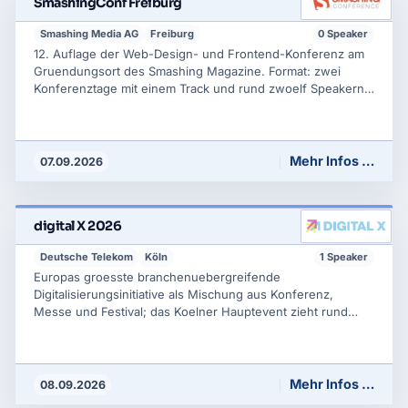
SmashingConf Freiburg
Smashing Media AG
Freiburg
0 Speaker
12. Auflage der Web-Design- und Frontend-Konferenz am
Gruendungsort des Smashing Magazine. Format: zwei
Konferenztage mit einem Track und rund zwoelf Speakern
plus Workshop-Tage. Inhalte sind Design Systems,
Barrierefreiheit, CSS, UX, KI und innovative Frontend-
Techniken; Teilnahme vor Ort oder online moeglich.
Mehr Infos …
07.09.2026
digital X 2026
Deutsche Telekom
Köln
1 Speaker
Europas groesste branchenuebergreifende
Digitalisierungsinitiative als Mischung aus Konferenz,
Messe und Festival; das Koelner Hauptevent zieht rund
50.000 Besucher an. Ueber 90 Partner, mehr als 100
Masterclasses und Impulse aus Wirtschaft, Politik und
Gesellschaft zu KI, Cloud, Security und Connectivity unter
dem Motto "Navigate What's Next".
Mehr Infos …
08.09.2026