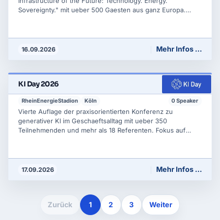
Infrastructure of the Future: Technology. Energy.
Sovereignty." mit ueber 500 Gaesten aus ganz Europa.
Keynotes und interdisziplinaere Panels zu Technologien,
Strategien, Investitionen und Regularien der
Rechenzentrumsbranche; Themen sind Netzausbau,
Energie, Nachhaltigkeit und KI-getriebene Infrastruktur.
Mehr Infos …
16.09.2026
KI Day 2026
RheinEnergieStadion
Köln
0 Speaker
Vierte Auflage der praxisorientierten Konferenz zu
generativer KI im Geschaeftsalltag mit ueber 350
Teilnehmenden und mehr als 18 Referenten. Fokus auf
konkrete Business Cases, Tools, rechtliche
Rahmenbedingungen und Stolperfallen bei der KI-
Einfuehrung. Tagesprogramm aus Fachvortraegen und
Networking in der Stadion-Location.
Mehr Infos …
17.09.2026
Zurück
1
2
3
Weiter