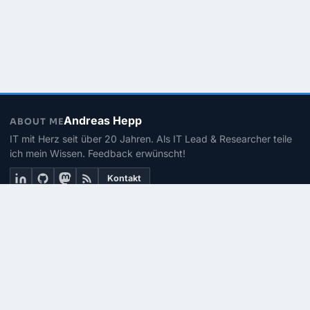
Andreas Hepp
ABOUT ME
IT mit Herz seit über 20 Jahren. Als IT Lead & Researcher teile
ich mein Wissen. Feedback erwünscht!
Kontakt
THEMEN
Linux
PowerShell
Microsoft 365
SEITEN